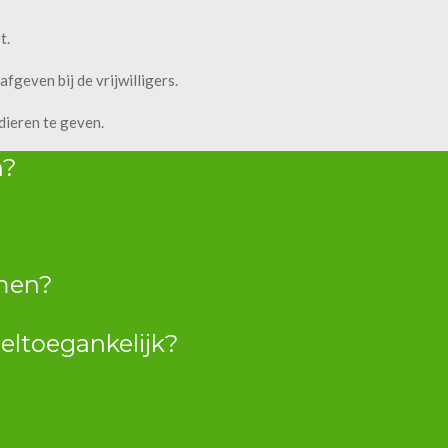
t.
fgeven bij de vrijwilligers.
dieren te geven.
n?
men?
oeltoegankelijk?