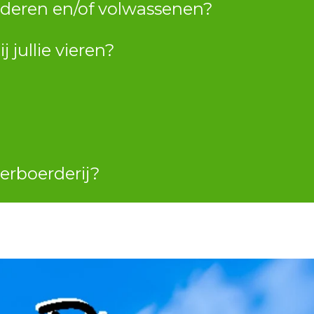
kinderen en/of volwassenen?
j jullie vieren?
derboerderij?